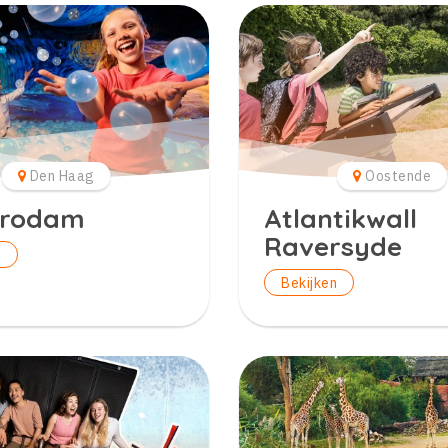
Den Haag
Oostende
rodam
Atlantikwall
Raversyde
n
Bekijken