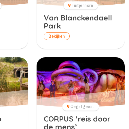
Tuitjenhorn
Van Blanckendaell
Park
Bekijken
Oegstgeest
o
CORPUS ‘reis door
de mens’