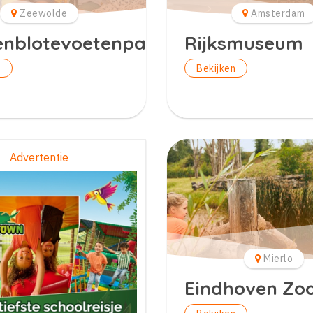
Zeewolde
Amsterdam
enblotevoetenpad
Rijksmuseum
n
Bekijken
Advertentie
Mierlo
Eindhoven Zo