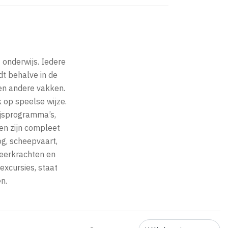
 onderwijs. Iedere
dt behalve in de
 en andere vakken.
 op speelse wijze.
ijsprogramma’s,
en zijn compleet
og, scheepvaart,
 leerkrachten en
excursies, staat
n.