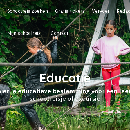
Schoolreis zoeken
Gratis tickets
Vervoer
Redac
Mijn schoolreis...
Contact
Educatie
hier je educatieve bestemming voor een le
schoolreisje of excursie