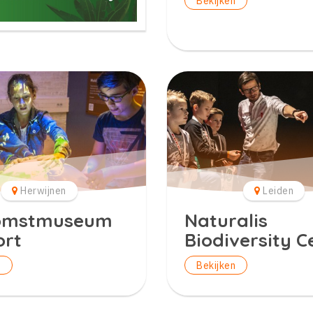
Bekijken
Herwijnen
Leiden
omstmuseum
Naturalis
ort
Biodiversity C
n
Bekijken