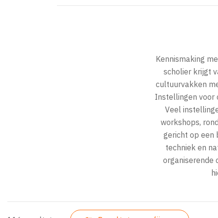
Kennismaking met 
scholier krijgt
cultuurvakken met
Instellingen voor
Veel instellin
workshops, rond
gericht op een 
techniek en nat
organiserende c
h