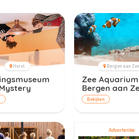
Horst
Bergen aan Ze
vingsmuseum
Zee Aquarium
Mystery
Bergen aan Z
n
Bekijken
Advertentie