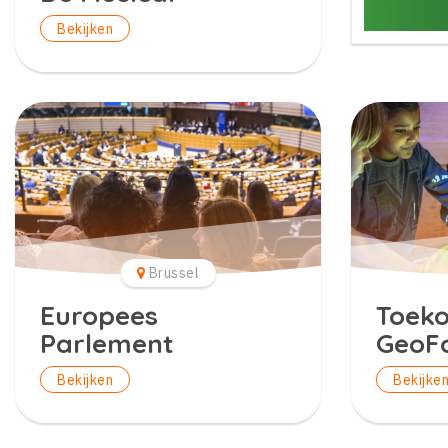
Bekijken
Brussel
Europees
Toek
Parlement
GeoF
Bekijken
Bekijke