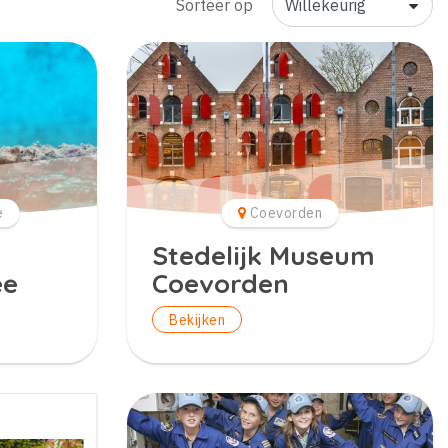
Sorteer op
e
Coevorden
Stedelijk Museum
ee
Coevorden
Bekijken