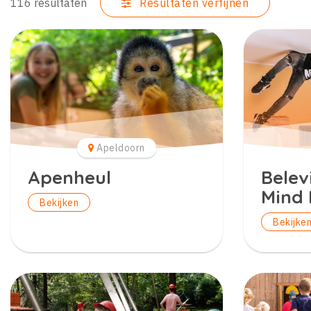
116 resultaten
Resultaten verfijnen
Apeldoorn
Apenheul
Bele
Mind 
Bekijken
Bekijke