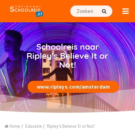
Schoolreis naar
Ripley's Believe It or
Not!
www.ripleys.com/amsterdam
Home
Educatie
Ripley's Believe It or Not!