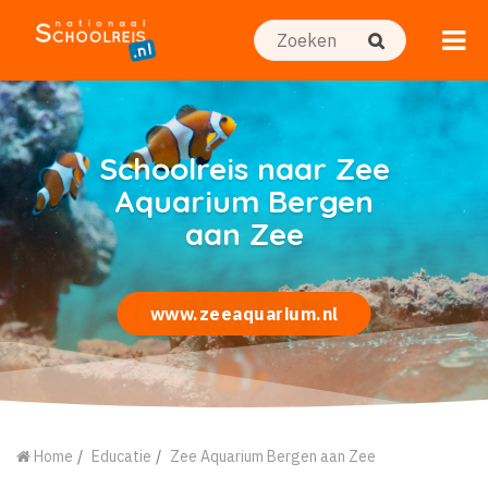
Schoolreis naar Zee
Aquarium Bergen
aan Zee
www.zeeaquarium.nl
Home
Educatie
Zee Aquarium Bergen aan Zee