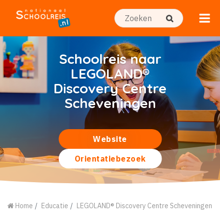
Schoolreis naar
LEGOLAND®
Discovery Centre
Scheveningen
Website
Orientatiebezoek
Home
Educatie
LEGOLAND® Discovery Centre Scheveningen