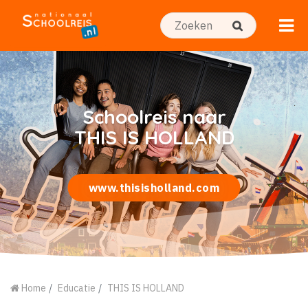
Schoolreis naar
THIS IS HOLLAND
www.thisisholland.com
Home
Educatie
THIS IS HOLLAND