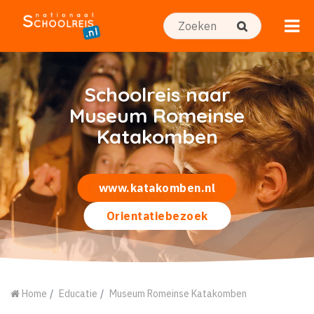
Schoolreis naar
Museum Romeinse
Katakomben
www.katakomben.nl
Orientatiebezoek
Home
Educatie
Museum Romeinse Katakomben