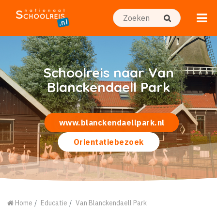
Schoolreis naar Van
Blanckendaell Park
www.blanckendaellpark.nl
Orientatiebezoek
Home
Educatie
Van Blanckendaell Park