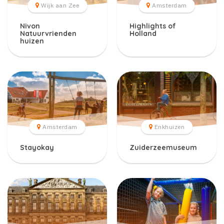
Wijk aan Zee
Amsterdam
Nivon
Highlights of
Natuurvrienden
Holland
huizen
Amsterdam
Enkhuizen
Stayokay
Zuiderzeemuseum