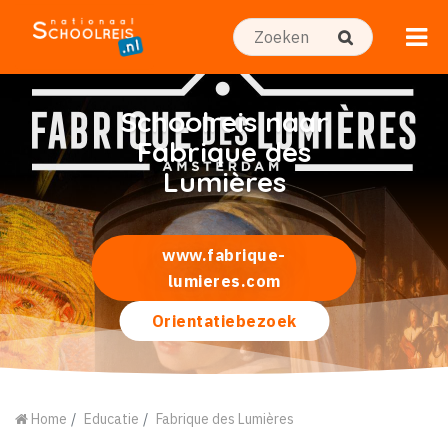
Schoolreis naar
Fabrique des
Lumières
www.fabrique-
lumieres.com
Orientatiebezoek
Home
Educatie
Fabrique des Lumières