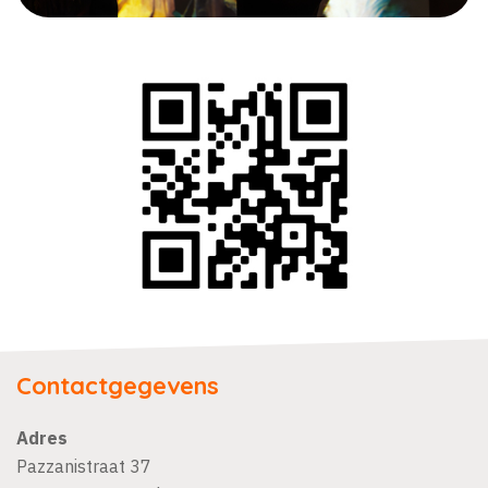
Contactgegevens
Adres
Pazzanistraat 37