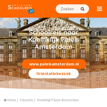
Schoolreis naar
Koninklijk Paleis
Amsterdam
www.paleisamsterdam.nl
Orientatiebezoek
Home
Educatie
Koninklijk Paleis Amsterdam