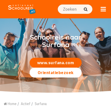
Schoolreis naar
Surfana
www.surfana.com
Orientatiebezoek
Home
Actief
Surfana