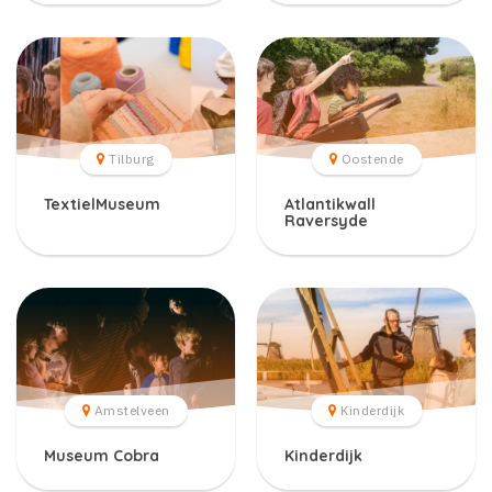
Tilburg
Oostende
TextielMuseum
Atlantikwall
Raversyde
Amstelveen
Kinderdijk
Museum Cobra
Kinderdijk