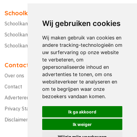
Schoolkampen
Wij gebruiken cookies
Schoolkamp Nederland
Schoolkamp België
Wij maken gebruik van cookies en
andere tracking-technologieën om
Schoolkamptips
uw surfervaring op onze website
te verbeteren, om
Contact
gepersonaliseerde inhoud en
advertenties te tonen, om ons
Over ons
websiteverkeer te analyseren en
Contact
om te begrijpen waar onze
bezoekers vandaan komen.
Adverteren?
Privacy Statement
Ik ga akkoord
Disclaimer
Ik weiger
Wijzig mijn voorkeuren