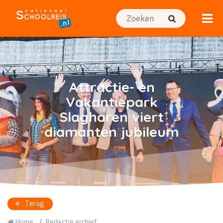
Attractie- en
Vakantiepark
Slagharen viert
diamanten jubileum
Terug
Home
Redactie archief