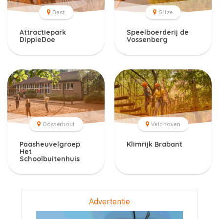
Best
Gilze
Attractiepark
Speelboerderij de
DippieDoe
Vossenberg
Oosterhout
Veldhoven
Paasheuvelgroep
Klimrijk Brabant
Het
Schoolbuitenhuis
Advertentie