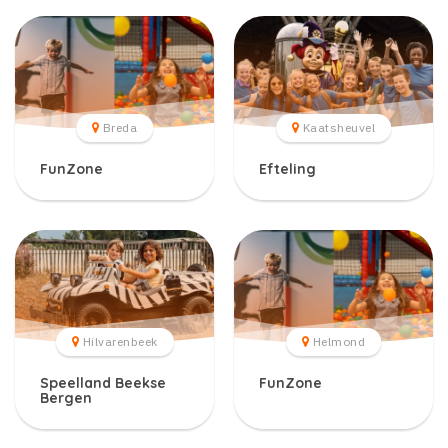
Breda
Kaatsheuvel
FunZone
Efteling
Hilvarenbeek
Helmond
Speelland Beekse
FunZone
Bergen