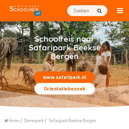
Schoolreis naar
Safaripark Beekse
Bergen
www.safaripark.nl
Orientatiebezoek
Home
Dierenpark
Safaripark Beekse Bergen