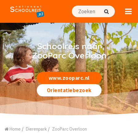
Schoolreis naar
ZooParc Overloon
www.zooparc.nl
Orientatiebezoek
Home
Dierenpark
ZooParc Overloon