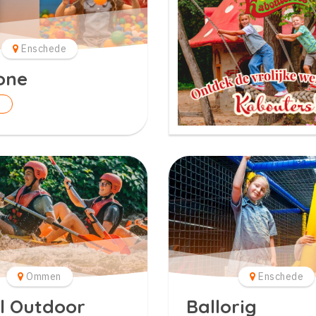
Enschede
one
n
Ommen
Enschede
l Outdoor
Ballorig