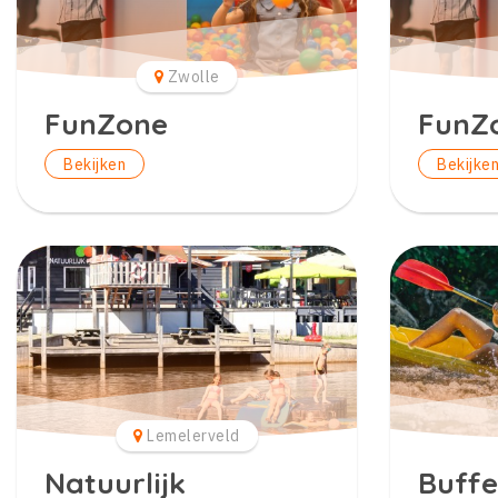
Zwolle
FunZone
FunZ
Bekijken
Bekijke
Lemelerveld
Natuurlijk
Buffe