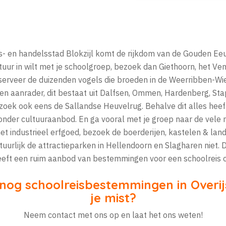
rs- en handelsstad Blokzijl komt de rijkdom van de Gouden Eeu
atuur in wilt met je schoolgroep, bezoek dan Giethoorn, het Ven
erveer de duizenden vogels die broeden in de Weerribben-Wi
een aanrader, dit bestaat uit Dalfsen, Ommen, Hardenberg, Sta
zoek ook eens de Sallandse Heuvelrug. Behalve dit alles hee
zonder cultuuraanbod. En ga vooral met je groep naar de vele
et industrieel erfgoed, bezoek de boerderijen, kastelen & la
uurlijk de attractieparken in Hellendoorn en Slagharen niet. 
heeft een ruim aanbod van bestemmingen voor een schoolreis 
 nog schoolreisbestemmingen in Overij
je mist?
Neem contact met ons op en laat het ons weten!