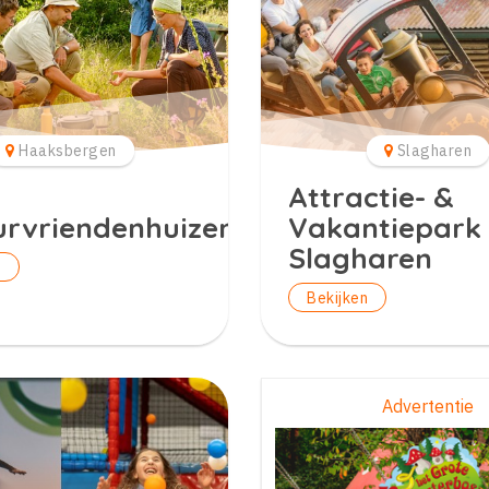
Haaksbergen
Slagharen
n
Attractie- &
rvriendenhuizen
Vakantiepark
Slagharen
n
Bekijken
Advertentie