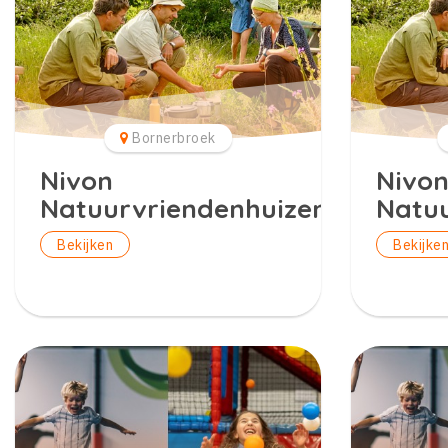
Bornerbroek
Nivon
Nivo
Natuurvriendenhuizen
Natuu
Bekijken
Bekijke