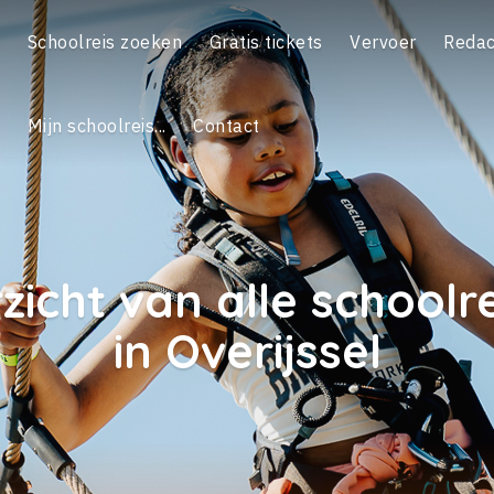
Schoolreis zoeken
Gratis tickets
Vervoer
Redac
Mijn schoolreis...
Contact
zicht van alle schoolre
in Overijssel