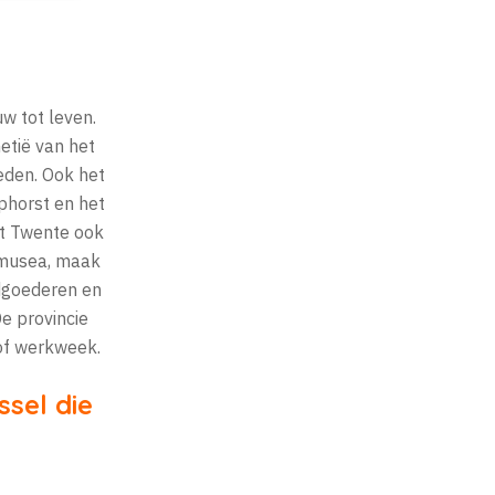
w tot leven.
etië van het
eden. Ook het
phorst en het
ft Twente ook
 musea, maak
ndgoederen en
De provincie
of werkweek.
ssel die