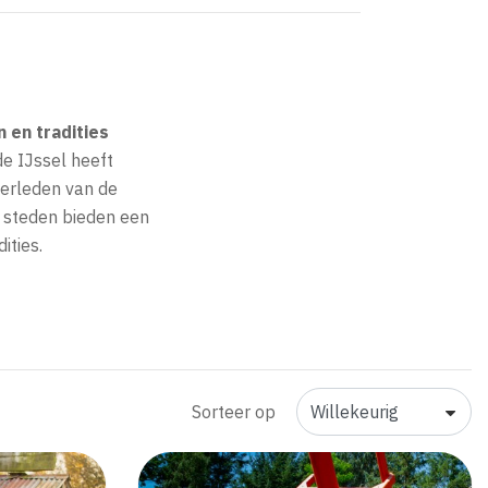
 en tradities
de IJssel heeft
verleden van de
 steden bieden een
ities.
Sorteer op