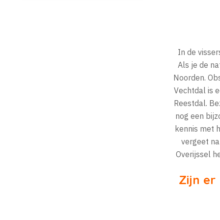
In de visse
Als je de n
Noorden. Obs
Vechtdal is 
Reestdal. Be
nog een bij
kennis met h
vergeet nat
Overijssel 
Zijn er