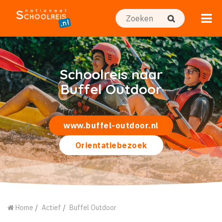
Schoolreis naar
Buffel Outdoor
www.buffel-outdoor.nl
Orientatiebezoek
Home
Actief
Buffel Outdoor