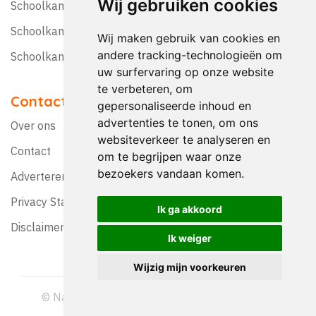
Wij gebruiken cookies
Schoolkamp Nederland
Schoolkamp België
Wij maken gebruik van cookies en
andere tracking-technologieën om
Schoolkamptips
uw surfervaring op onze website
te verbeteren, om
Contact
gepersonaliseerde inhoud en
advertenties te tonen, om ons
Over ons
websiteverkeer te analyseren en
Contact
om te begrijpen waar onze
bezoekers vandaan komen.
Adverteren?
Privacy Statement
Ik ga akkoord
Disclaimer
Ik weiger
Wijzig mijn voorkeuren
© Nationaal Schoolreis Magazine 1992-2026