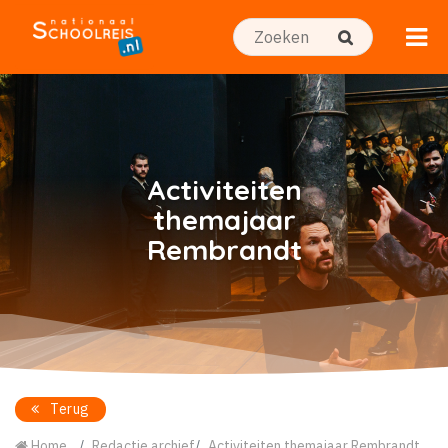
Activiteiten
themajaar
Rembrandt
Terug
Home
Redactie archief
Activiteiten themajaar Rembrandt