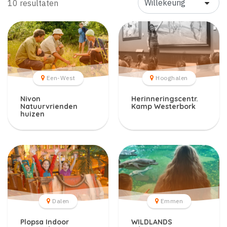
10 resultaten
Een-West
Hooghalen
Nivon
Herinneringscentr.
Natuurvrienden
Kamp Westerbork
huizen
Dalen
Emmen
Plopsa Indoor
WILDLANDS