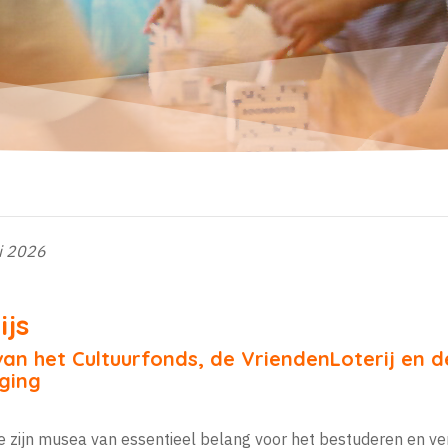
i 2026
js
 van het Cultuurfonds, de VriendenLoterij en d
ging
tie zijn musea van essentieel belang voor het bestuderen en v