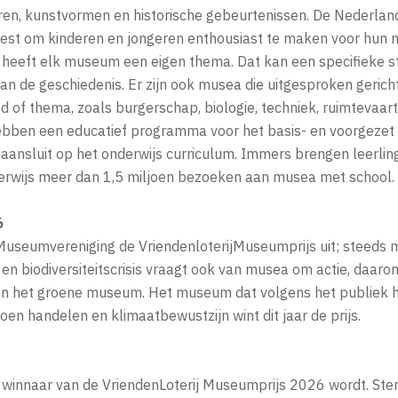
uren, kunstvormen en historische gebeurtenissen. De Nederl
e best om kinderen en jongeren enthousiast te maken voor hun
heeft elk museum een eigen thema. Dat kan een specifieke st
 van de geschiedenis. Er zijn ook musea die uitgesproken gerich
 of thema, zoals burgerschap, biologie, techniek, ruimtevaart,
ebben een educatief programma voor het basis- en voorgezet 
aansluit op het onderwijs curriculum. Immers brengen leerling
erwijs meer dan 1,5 miljoen bezoeken aan musea met school.
6
e Museumvereniging de VriendenloterijMuseumprijs uit; steeds
en biodiversiteitscrisis vraagt ook van musea om actie, daarom
 van het groene museum. Het museum dat volgens het publiek h
oen handelen en klimaatbewustzijn wint dit jaar de prijs.
winnaar van de VriendenLoterij Museumprijs 2026 wordt. Stem