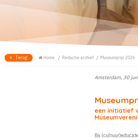
Terug
Home
Redactie archief
Museumprijs 2026
Amsterdam, 30 jun
Museumpri
een initiatief
Museumvereni
Bij (cultuur)educa