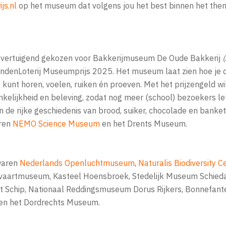
s.nl
op het museum dat volgens jou het best binnen het the
 overtuigend gekozen voor Bakkerijmuseum De Oude Bakkerij
(
endenLoterij Museumprijs 2025. Het museum laat zien hoe je c
 kunt horen, voelen, ruiken én proeven. Met het prijzengeld 
nkelijkheid en beleving, zodat nog meer (school) bezoekers lett
 de rijke geschiedenis van brood, suiker, chocolade en banket
ren
NEMO Science Museum
en het Drents Museum.
waren
Nederlands Openluchtmuseum
,
Naturalis Biodiversity C
vaartmuseum, Kasteel Hoensbroek, Stedelijk Museum Schie
 Schip, Nationaal Reddingsmuseum Dorus Rijkers, Bonnefan
n het Dordrechts Museum.