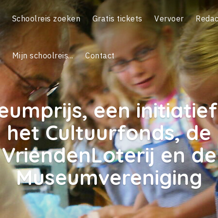
Schoolreis zoeken
Gratis tickets
Vervoer
Redac
Mijn schoolreis...
Contact
umprijs, een initiatie
het Cultuurfonds, de
VriendenLoterij en de
Museumvereniging