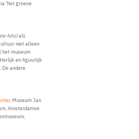
ma 'het groene
zie foto)
als
ultuur niet alleen
wil het museum
erlijk en figuurlijk
. De andere
enter
, Museum Jan
dam, Amsterdamse
tenmuseum,