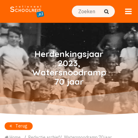
Herdenkingsjaar
2023,
Watersnoodramp
70 jaar
Terug
Home
Redactie archief
Watersnoodramp 70 jaar