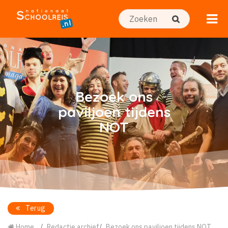
Bezoek ons
paviljoen tijdens
NOT
Terug
Home
Redactie archief
Bezoek ons paviljoen tijdens NOT