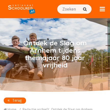
Ontdek de Slag om
Arnhem tijdens
themajaar 80 jaar
vrijheid
Terug
Home
Redactie archief
Ontdek de Slag om Arnhem