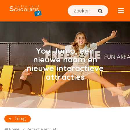
You Jump, een
nieuwe naam en
nieuwe interactieve
attracties
Terug
Home
Redactie archief