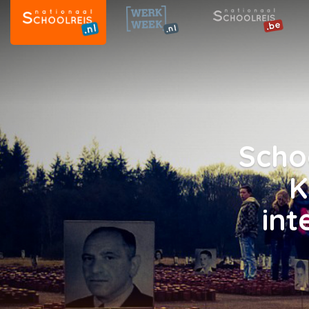
Scho
K
int