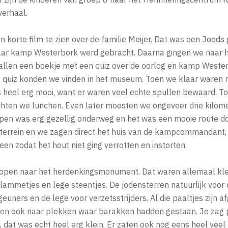
verhaal.
 korte film te zien over de familie Meijer. Dat was een Joods g
aar kamp Westerbork werd gebracht. Daarna gingen we naar 
allen een boekje met een quiz over de oorlog en kamp Weste
 quiz konden we vinden in het museum. Toen we klaar waren
s heel erg mooi, want er waren veel echte spullen bewaard. T
ten we lunchen. Even later moesten we ongeveer drie kilome
open was erg gezellig onderweg en het was een mooie route d
terrein en we zagen direct het huis van de kampcommandant, 
n zodat het hout niet ging verrotten en instorten.
open naar het herdenkingsmonument. Dat waren allemaal kle
lammetjes en lege steentjes. De jodensterren natuurlijk voor
euners en de lege voor verzetsstrijders. Al die paaltjes zijn a
en ook naar plekken waar barakken hadden gestaan. Je zag p
dat was echt heel erg klein. Er zaten ook nog eens heel veel