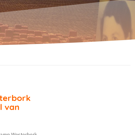
terbork
l van
m Kamp Westerbork