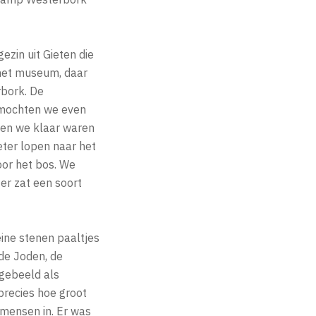
ezin uit Gieten die
het museum, daar
rbork. De
 mochten we even
oen we klaar waren
ter lopen naar het
oor het bos. We
er zat een soort
ine stenen paaltjes
 de Joden, de
fgebeeld als
recies hoe groot
 mensen in. Er was