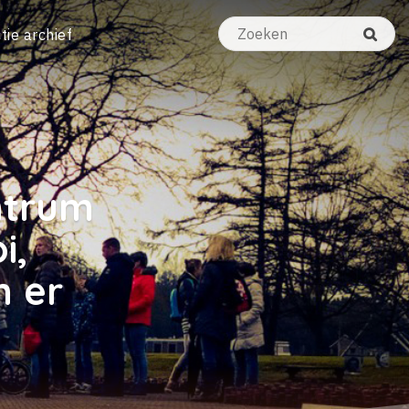
tie archief
ntrum
i,
n er
'