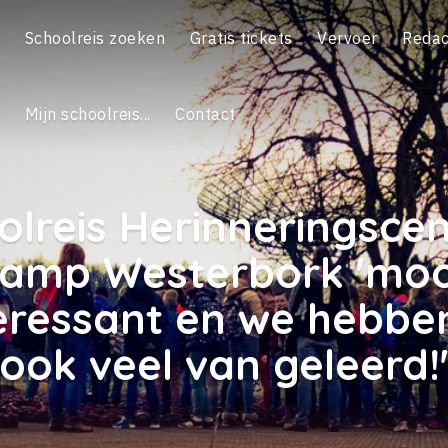
Schoolreis zoeken
Gratis tickets
Vervoer
Redac
Mijn schoolreis...
Contact
olreis Herinneringsce
amp Westerbork 'moo
eressant en we hebbe
ook veel van geleerd!