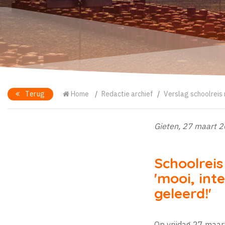
Terug
Home
Redactie archief
Verslag schoolreis
Gieten, 27 maart 
Schoolrei
'mooi, int
geleerd!'
Op vrijdag 27 maar