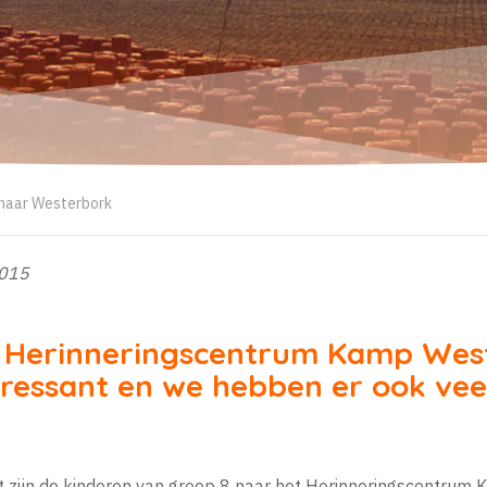
 naar Westerbork
2015
s Herinneringscentrum Kamp Wes
eressant en we hebben er ook vee
t zijn de kinderen van groep 8 naar het Herinneringscentru