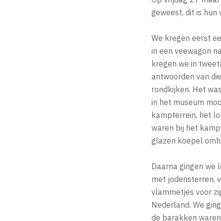
geweest, dit is hun 
We kregen eerst een
in een veewagon n
kregen we in tweet
antwoorden van die
rondkijken. Het wa
in het museum moch
kampterrein, het l
waren bij het kamp
glazen koepel omhee
Daarna gingen we l
met jodensterren, v
vlammetjes voor zig
Nederland. We ging
de barakken waren, 