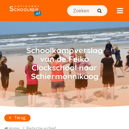
Schoolkampverslag
van de Feiko
Clockschool naar
Schiermonnikoog
Terug
Home
Redactie archief