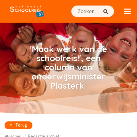
'Maak werk van de
schoolreis!', een
column van
onderwijsminister
Plasterk
Terug
Home
Redactie archief