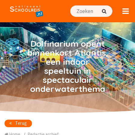
Dolfinarium opent
binnenkort Atlantis,
een indoor
speeltuin in
spectaculair
onderwaterthema
Terug
Home
Redactie archief