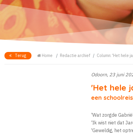
Terug
Home
Redactie archief
Column: 'Het hele j
Odoorn, 23 juni 20
'Het hele 
een schoolrei
'Wat zorgde Gabriël
'Ik wist niet dat Ja
'Geweldig, het optr