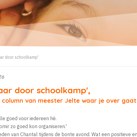
aar door schoolkamp'
26
jaar door schoolkamp',
s column van meester Jelte waar je over gaat
le goed voor iedereen hè.
romir zo goed kon organiseren.'
eden van Chantal tijdens de bonte avond. Wat een positieve en