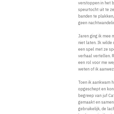
verstoppen in het b
speurtocht uit te z
banden te plakken, 
geen nachtwandeli
Jaren ging ik mee m
niet laten. Ik wild
een spel met ze sp
verhaal vertellen. 
een rol voor me we
weten of ik aanwezi
Toen ik aankwam ha
opgeschept en kon 
begreep van juf Cat
gemaakt en samen m
gebruikelijk, de la