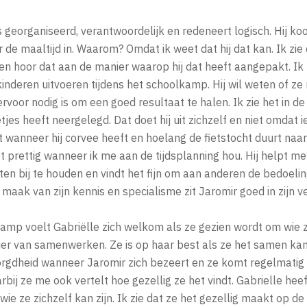
s georganiseerd, verantwoordelijk en redeneert logisch. Hij ko
e maaltijd in. Waarom? Omdat ik weet dat hij dat kan. Ik zie 
en hoor dat aan de manier waarop hij dat heeft aangepakt. Ik 
inderen uitvoeren tijdens het schoolkamp. Hij wil weten of ze
ervoor nodig is om een goed resultaat te halen. Ik zie het in d
netjes heeft neergelegd. Dat doet hij uit zichzelf en niet omdat
t wanneer hij corvee heeft en hoelang de fietstocht duurt naa
et prettig wanneer ik me aan de tijdsplanning hou. Hij helpt me
n bij te houden en vindt het fijn om aan anderen de bedoeling
maak van zijn kennis en specialisme zit Jaromir goed in zijn ve
amp voelt Gabriëlle zich welkom als ze gezien wordt om wie ze 
er van samenwerken. Ze is op haar best als ze het samen kan 
rgdheid wanneer Jaromir zich bezeert en ze komt regelmatig
j ze me ook vertelt hoe gezellig ze het vindt. Gabrielle hee
wie ze zichzelf kan zijn. Ik zie dat ze het gezellig maakt op d