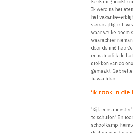
keek en grinnikte i
Ik werd na het ete
het vakantieverblijf
vierenvijftig (of w
waar welke boom st
waarachter niemand
door de ring heb g
en natuurlijk de h
stokken van de ene
gemaakt. Gabriëlle
te wachten.
'Ik rook in di
'Kijk eens meester'
te schuilen.' En t
schoolkamp, heimwee
de geur van dennen