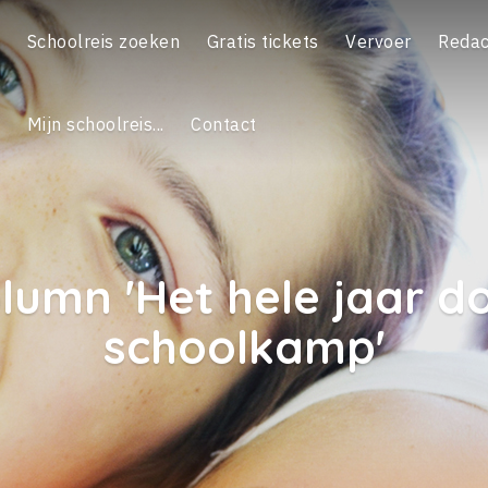
Schoolreis zoeken
Gratis tickets
Vervoer
Redac
Mijn schoolreis...
Contact
lumn 'Het hele jaar d
schoolkamp'