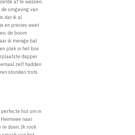
hoefde af te wassen.
n de omgeving van
s dat ik al
je en precies weet
len, de boom
aar ik menige bal
en plek in het bos
erplaatste dapper
lemaal zelf hadden
ren stonden trots
 perfecte hut om in
e. Heimwee naar
 te doen. Ik rook
de smaak van het