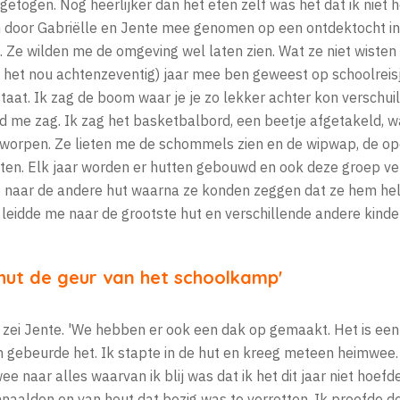
ngetogen. Nog heerlijker dan het eten zelf was het dat ik niet 
n door Gabriëlle en Jente mee genomen op een ontdektocht i
. Ze wilden me de omgeving wel laten zien. Wat ze niet wisten i
as het nou achtenzeventig) jaar mee ben geweest op schoolreis
aat. Ik zag de boom waar je je zo lekker achter kon verschui
 me zag. Ik zag het basketbalbord, een beetje afgetakeld, w
eworpen. Ze lieten me de schommels zien en de wipwap, de op
utten. Elk jaar worden er hutten gebouwd en ook deze groep v
 naar de andere hut waarna ze konden zeggen dat ze hem he
 leidde me naar de grootste hut en verschillende andere kinde
e hut de geur van het schoolkamp'
, zei Jente. 'We hebben er ook een dak op gemaakt. Het is een
oen gebeurde het. Ik stapte in de hut en kreeg meteen heimwe
 naar alles waarvan ik blij was dat ik het dit jaar niet hoefde
naalden en van hout dat bezig was te verrotten. Ik proefde 