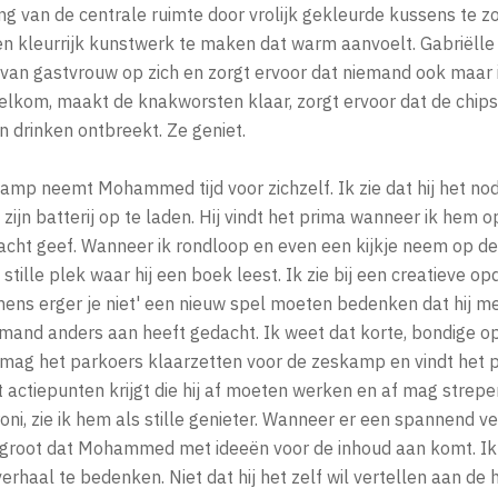
ng van de centrale ruimte door vrolijk gekleurde kussens te 
en kleurrijk kunstwerk te maken dat warm aanvoelt. Gabriëlle
van gastvrouw op zich en zorgt ervoor dat niemand ook maar i
elkom, maakt de knakworsten klaar, zorgt ervoor dat de chips
 drinken ontbreekt. Ze geniet.
amp neemt Mohammed tijd voor zichzelf. Ik zie dat hij het nodi
 zijn batterij op te laden. Hij vindt het prima wanneer ik hem
acht geef. Wanneer ik rondloop en even een kijkje neem op de 
lle plek waar hij een boek leest. Ik zie bij een creatieve op
ens erger je niet' een nieuw spel moeten bedenken dat hij me
mand anders aan heeft gedacht. Ik weet dat korte, bondige o
j mag het parkoers klaarzetten voor de zeskamp en vindt het 
t actiepunten krijgt die hij af moeten werken en af mag strepen
ni, zie ik hem als stille genieter. Wanneer er een spannend 
 groot dat Mohammed met ideeën voor de inhoud aan komt. Ik 
erhaal te bedenken. Niet dat hij het zelf wil vertellen aan de 