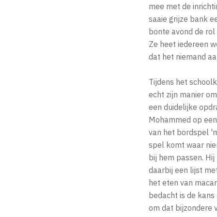
mee met de inrichti
saaie grijze bank e
bonte avond de rol 
Ze heet iedereen w
dat het niemand aan
Tijdens het schoolk
echt zijn manier om
een duidelijke opdr
Mohammed op een sti
van het bordspel 'm
spel komt waar nie
bij hem passen. Hi
daarbij een lijst me
het eten van macaro
bedacht is de kans
om dat bijzondere v