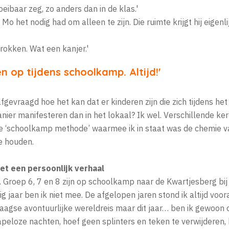
ibaar zeg, zo anders dan in de klas.'
 Mo het nodig had om alleen te zijn. Die ruimte krijgt hij eigenlij
rokken. Wat een kanjer.'
en op tijdens schoolkamp. Altijd!'
fgevraagd hoe het kan dat er kinderen zijn die zich tijdens h
ier manifesteren dan in het lokaal? Ik wel. Verschillende kere
de ‘schoolkamp methode’ waarmee ik in staat was de chemie 
te houden.
t een persoonlijk verhaal
ool. Groep 6, 7 en 8 zijn op schoolkamp naar de Kwartjesberg bi
ig jaar ben ik niet mee. De afgelopen jaren stond ik altijd voor
aagse avontuurlijke wereldreis maar dit jaar… ben ik gewoon 
eloze nachten, hoef geen splinters en teken te verwijderen, 