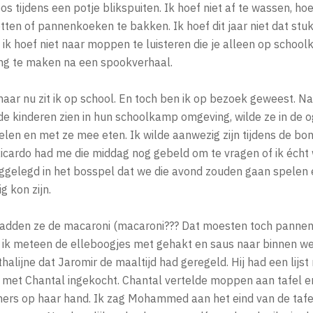
os tijdens een potje blikspuiten. Ik hoef niet af te wassen, hoe
etten of pannenkoeken te bakken. Ik hoef dit jaar niet dat stuk
ik hoef niet naar moppen te luisteren die je alleen op school
ng te maken na een spookverhaal.
aar nu zit ik op school. En toch ben ik op bezoek geweest. Nat
e de kinderen zien in hun schoolkamp omgeving, wilde ze in de o
elen en met ze mee eten. Ik wilde aanwezig zijn tijdens de bo
Ricardo had me die middag nog gebeld om te vragen of ik écht
ggelegd in het bosspel dat we die avond zouden gaan spelen 
g kon zijn.
dden ze de macaroni (macaroni??? Dat moesten toch pannenk
ik meteen de elleboogjes met gehakt en saus naar binnen wer
halijne dat Jaromir de maaltijd had geregeld. Hij had een li
et Chantal ingekocht. Chantal vertelde moppen aan tafel en
chers op haar hand. Ik zag Mohammed aan het eind van de tafel.