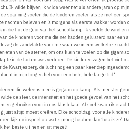
cht. Ik wilde blijven, ik wilde weer net als andere jaren op mij
e spanning voelen die de kinderen voelen als ze met een spel 
ze nachten beleven en ’s morgens als eerste wakker worden 
ok in die hut de geur van het schoolkamp, ik voelde de wind en 
van de kinderen voor me die net hadden geluisterd naar een s
Ik zag de zandvlakte voor me waar we in een wolkeloze nacht
ieten van de sterren, om ons klein te voelen op die gigantis
apte in de hut en was verloren. De kinderen zagen het niet maa
 de Kwartjesberg, de lucht nog een paar keer diep ingeademd,
cht in mijn longen heb voor een hele, hele lange tijd.'
dereen die weleens mee is gegaan op kamp. Als meester genoo
wilde de sfeer, de intensiteit en het goede gevoel van het s
 en gebruiken voor in ons klaslokaal. Al snel kwam ik eracht
juist altijd moest creëren. Elke schooldag, voor alle kinderen.
eren kijk en inspeel op wat zij nodig hebben dan ‘heb ik ze’. Da
k het beste uit hen en uit mezelf.