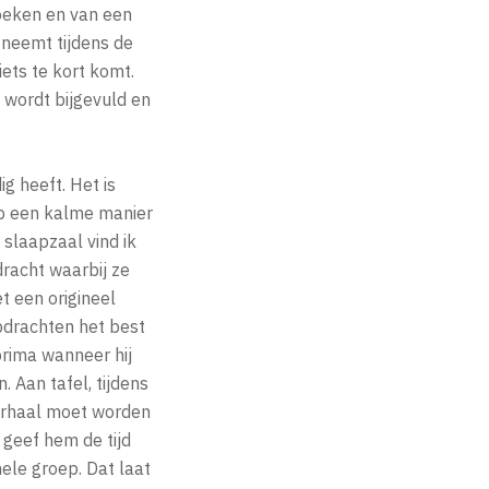
zoeken en van een
 neemt tijdens de
ets te kort komt.
 wordt bijgevuld en
g heeft. Het is
 op een kalme manier
slaapzaal vind ik
dracht waarbij ze
t een origineel
pdrachten het best
prima wanneer hij
. Aan tafel, tijdens
verhaal moet worden
geef hem de tijd
hele groep. Dat laat