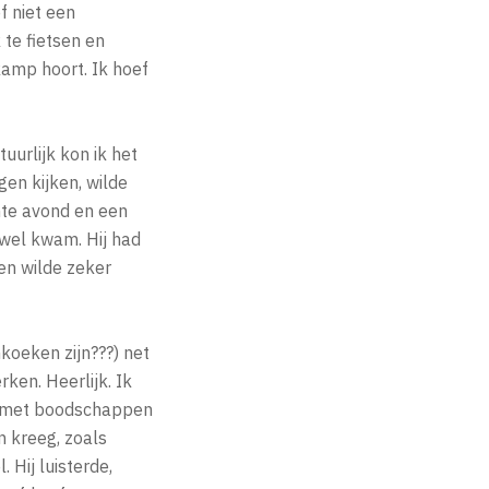
f niet een
 te fietsen en
kamp hoort. Ik hoef
uurlijk kon ik het
gen kijken, wilde
nte avond en een
 wel kwam. Hij had
en wilde zeker
oeken zijn???) net
ken. Heerlijk. Ik
jst met boodschappen
 kreeg, zoals
 Hij luisterde,