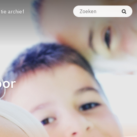
tie archief
oor