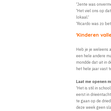
'Jente was onvermoe
'Het viel ons op dat
lokaal.'
'Ricardo was zo bet
'Kinderen vall
Heb je je weleens a
een hele andere man
mondde dat uit in 
het hele jaar vast 
Laat me openen me
'Het is stil in sch
eerst in drieëntacht
te gaan op de dried
deze week geen slap