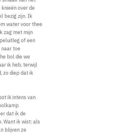
n knieën over de
bezig zijn. Ik
om water voor thee
ik zag met mijn
peluitleg of een
 naar toe
che bol die we
r ik heb, terwijl
 zo diep dat ik
t ik intens van
choolkamp
er dat ik de
 Want ik wist: als
n blijven ze