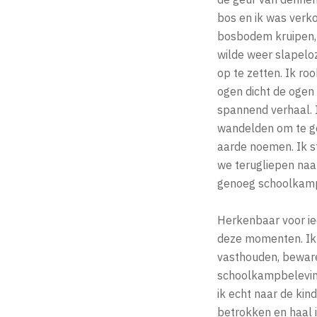
bos en ik was verko
bosbodem kruipen, d
wilde weer slapelo
op te zetten. Ik ro
ogen dicht de ogen 
spannend verhaal. 
wandelden om te gen
aarde noemen. Ik st
we terugliepen naar
genoeg schoolkamplu
Herkenbaar voor ie
deze momenten. Ik 
vasthouden, bewaren
schoolkampbeleving 
ik echt naar de kind
betrokken en haal i