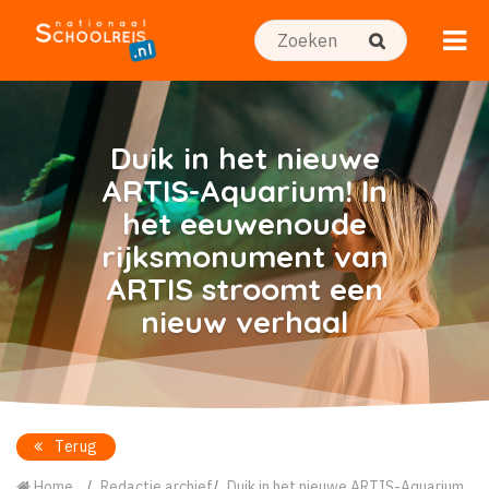
Duik in het nieuwe
ARTIS-Aquarium! In
het eeuwenoude
rijksmonument van
ARTIS stroomt een
nieuw verhaal
Terug
Home
Redactie archief
Duik in het nieuwe ARTIS-Aquarium