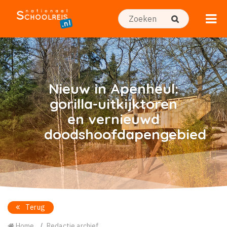
Nieuw in Apenheul:
gorilla-uitkijktoren
en vernieuwd
doodshoofdapengebied
Terug
Home
Redactie archief