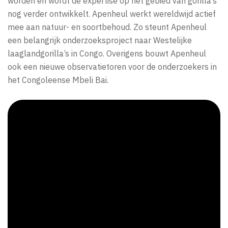
worden en wordt de expertise op het gebied van gorilla’s
nog verder ontwikkelt. Apenheul werkt wereldwijd actief
mee aan natuur- en soortbehoud. Zo steunt Apenheul
een belangrijk onderzoeksproject naar Westelijke
laaglandgorilla’s in Congo. Overigens bouwt Apenheul
ook een nieuwe observatietoren voor de onderzoekers in
het Congoleense Mbeli Bai.