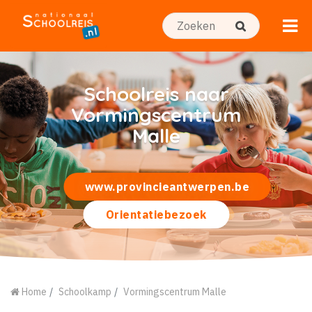
Schoolreis naar
Vormingscentrum
Malle
www.provincieantwerpen.be
Orientatiebezoek
Home
Schoolkamp
Vormingscentrum Malle