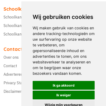
Schoolkampen
Wij gebruiken cookies
Schoolkamp Nederland
Schoolkamp België
Wij maken gebruik van cookies en
andere tracking-technologieën om
Schoolkamptips
uw surfervaring op onze website
te verbeteren, om
Contact
gepersonaliseerde inhoud en
advertenties te tonen, om ons
Over ons
websiteverkeer te analyseren en
Contact
om te begrijpen waar onze
bezoekers vandaan komen.
Adverteren?
Privacy Statement
Ik ga akkoord
Disclaimer
Ik weiger
Wijzig mijn voorkeuren