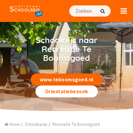
Schoolreis naar
Recreatie Te
Boomsgoed
www.teboomsgoed.nl
Orientatiebezoek
Home
Schoolkamp
Recreatie Te Boomsgoed