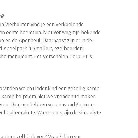
n?
 in Vierhouten vind je een verkoelende
n echte heemtuin. Niet ver weg zijn bekende
oo en de Apenheul. Daarnaast zijn er in de
 speelpark 't Smallert, ezelboerderij
sche monument Het Verscholen Dorp. Er is
p vinden we dat ieder kind een gezellig kamp
en kamp helpt om nieuwe vrienden te maken
 leren. Daarom hebben we eenvoudige maar
l buitenruimte. Want soms zijn de simpelste
avontuur zelf beleven? Vraag dan een