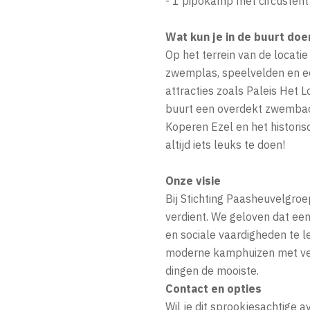
- 1 pipokamp met circustent
Wat kun je in de buurt doe
Op het terrein van de locatie
zwemplas, speelvelden en ee
attracties zoals Paleis Het L
buurt een overdekt zwembad,
Koperen Ezel en het histori
altijd iets leuks te doen!
Onze visie
Bij Stichting Paasheuvelgroe
verdient. We geloven dat e
en sociale vaardigheden te
moderne kamphuizen met vee
dingen de mooiste.
Contact en opties
Wil je dit sprookjesachtige 