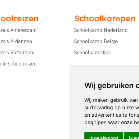
oolreizen
Schoolkampen
lreis Amsterdam
Schoolkamp Nederland
lreis Ardennen
Schoolkamp België
lreis Rotterdam
Schoolkamptips
ele schoolreizen
Wij gebruiken 
Wij maken gebruik van
surfervaring op onze w
en advertenties te ton
begrijpen waar onze b
Ik ga akkoord
Ik w