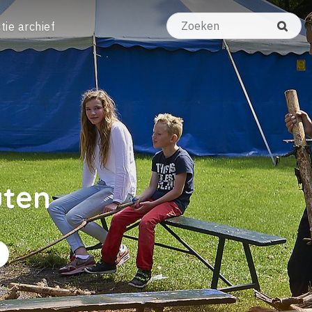
tie archief
uten