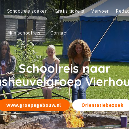
Schoolreis zoeken
Gratis tickets
Vervoer
Redac
Mijn schoolreis...
Contact
Schoolreis naar
sheuvelgroep Vierho
www.groepsgebouw.nl
Orientatiebezoek