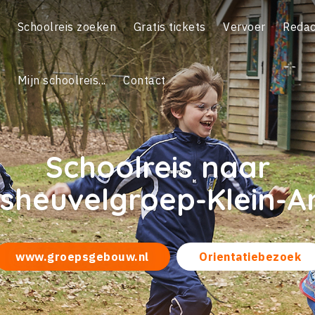
Schoolreis zoeken
Gratis tickets
Vervoer
Redac
Mijn schoolreis...
Contact
Schoolreis naar
sheuvelgroep-Klein-A
www.groepsgebouw.nl
Orientatiebezoek