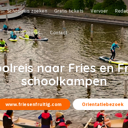
Schoolreis zoeken
Gratis tickets
Vervoer
Redac
Mijn schoolreis...
Contact
olreis naar Fries en Fr
schoolkampen
www.friesenfruitig.com
Orientatiebezoek