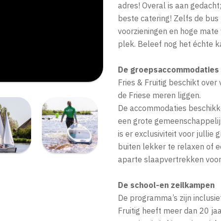
adres! Overal is aan gedacht;
beste catering! Zelfs de bu
voorzieningen en hoge mate va
plek. Beleef nog het échte 
De groepsaccommodatie
Fries & Fruitig beschikt ove
de Friese meren liggen.
De accommodaties beschikken
een grote gemeenschappelijk
is er exclusiviteit voor julli
buiten lekker te relaxen of e
aparte slaapvertrekken voor l
De school-en zeilkampen
De programma’s zijn inclusief
Fruitig heeft meer dan 20 j