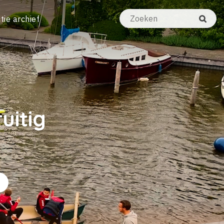
tie archief
uitig