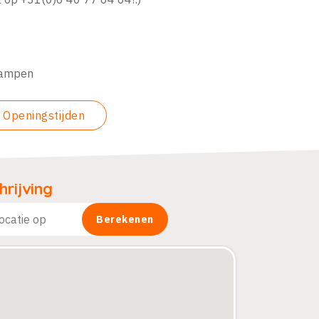
lkampen
Openingstijden
rijving