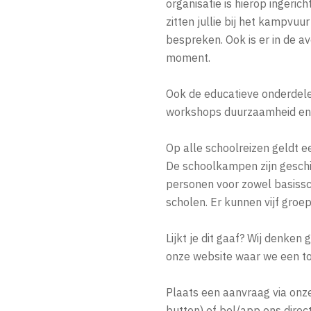
organisatie is hierop ingeric
zitten jullie bij het kampvuu
bespreken. Ook is er in de 
moment.
Ook de educatieve onderdel
workshops duurzaamheid en
Op alle schoolreizen geldt e
De schoolkampen zijn gesch
personen voor zowel basiss
scholen. Er kunnen vijf gro
Lijkt je dit gaaf? Wij denken
onze website waar we een t
Plaats een aanvraag via onz
button) of bel/app ons direc