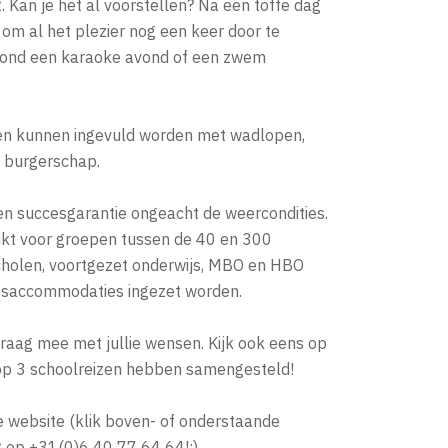
ht. Kan je het al voorstellen? Na een toffe dag
r om al het plezier nog een keer door te
avond een karaoke avond of een zwem
en kunnen ingevuld worden met wadlopen,
 burgerschap.
en succesgarantie ongeacht de weercondities.
ikt voor groepen tussen de 40 en 300
cholen, voortgezet onderwijs, MBO en HBO
epsaccommodaties ingezet worden.
 graag mee met jullie wensen. Kijk ook eens op
op 3 schoolreizen hebben samengesteld!
e website (klik boven- of onderstaande
t op +31(0)6 40 77 64 64!:)