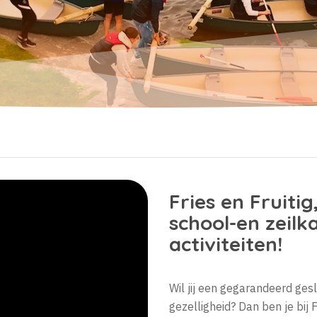
Fries en Fruitig
school-en zeil
activiteiten!
Wil jij een gegarandeerd ges
gezelligheid? Dan ben je bij 