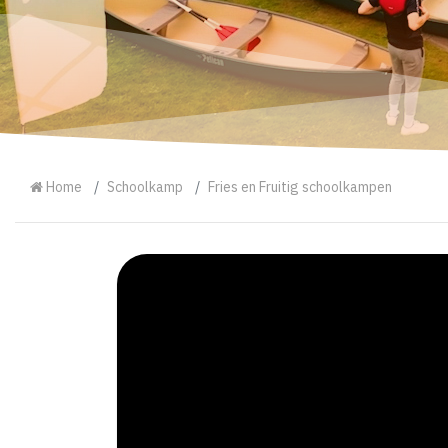
Home
Schoolkamp
Fries en Fruitig schoolkampen