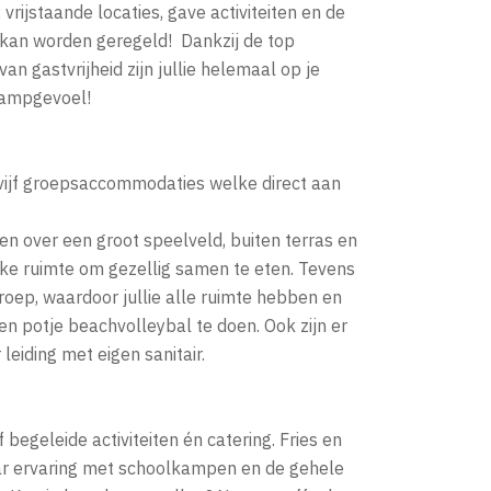
 vrijstaande locaties, gave activiteiten en de
s kan worden geregeld! Dankzij de top
n gastvrijheid zijn jullie helemaal op je
kampgevoel!
s
r vijf groepsaccommodaties welke direct aan
 over een groot speelveld, buiten terras en
e ruimte om gezellig samen te eten. Tevens
e groep, waardoor jullie alle ruimte hebben en
en potje beachvolleybal te doen. Ook zijn er
eiding met eigen sanitair.
 begeleide activiteiten én catering. Fries en
aar ervaring met schoolkampen en de gehele