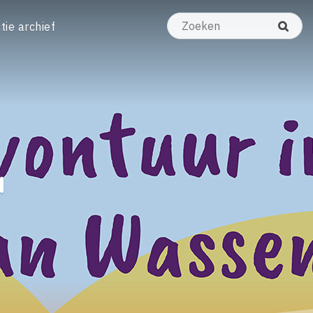
tie archief
a