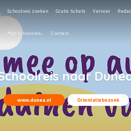
Schoolreis zoeken
Gratis tickets
Vervoer
Redac
Mijn schoolreis...
Contact
Schoolreis naar Dune
www.dunea.nl
Orientatiebezoek