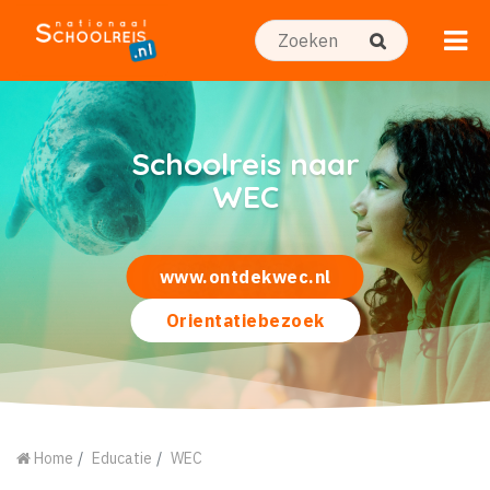
Schoolreis naar
WEC
www.ontdekwec.nl
Orientatiebezoek
Home
Educatie
WEC