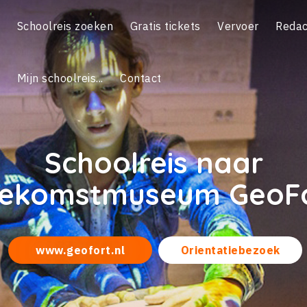
Schoolreis zoeken
Gratis tickets
Vervoer
Redac
Mijn schoolreis...
Contact
Schoolreis naar
ekomstmuseum GeoF
www.geofort.nl
Orientatiebezoek