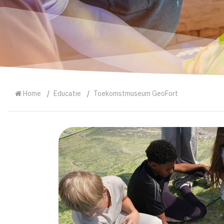
Home
Educatie
Toekomstmuseum GeoFort