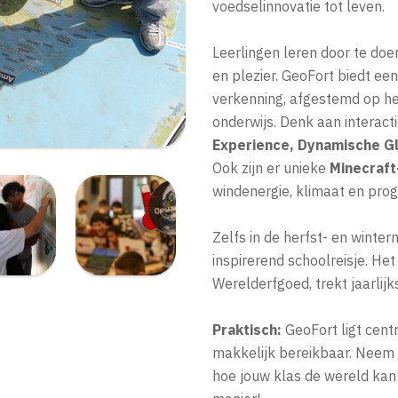
voedselinnovatie tot leven.
Leerlingen leren door te doe
en plezier. GeoFort biedt een
verkenning, afgestemd op he
onderwijs. Denk aan interac
Experience, Dynamische G
Ook zijn er unieke
Minecraf
windenergie, klimaat en pr
Zelfs in de herfst- en winte
inspirerend schoolreisje. He
Werelderfgoed, trekt jaarlijk
Praktisch:
GeoFort ligt cent
makkelijk bereikbaar. Neem 
hoe jouw klas de wereld kan