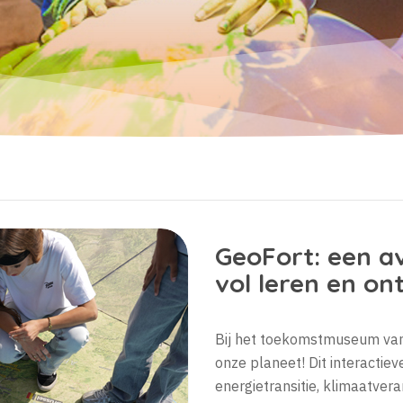
GeoFort: een av
vol leren en o
Bij het toekomstmuseum van
onze planeet! Dit interactie
energietransitie, klimaatve