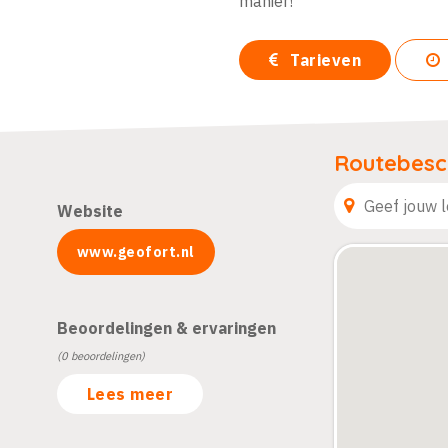
manier!
Tarieven
Routebesch
Website
www.geofort.nl
Beoordelingen & ervaringen
(0 beoordelingen)
Lees meer