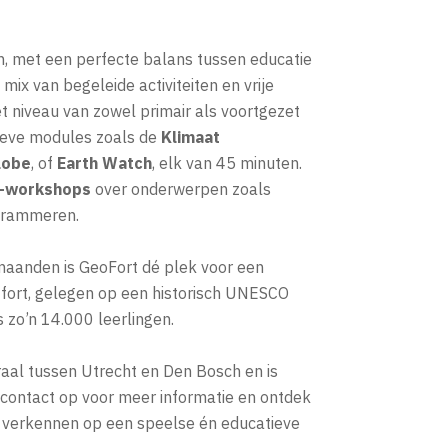
n, met een perfecte balans tussen educatie
 mix van begeleide activiteiten en vrije
t niveau van zowel primair als voortgezet
tieve modules zoals de
Klimaat
lobe
, of
Earth Watch
, elk van 45 minuten.
t-workshops
over onderwerpen zoals
ogrammeren.
rmaanden is GeoFort dé plek voor een
t fort, gelegen op een historisch UNESCO
s zo’n 14.000 leerlingen.
raal tussen Utrecht en Den Bosch en is
contact op voor meer informatie en ontdek
 verkennen op een speelse én educatieve