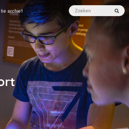
tie archief
ort