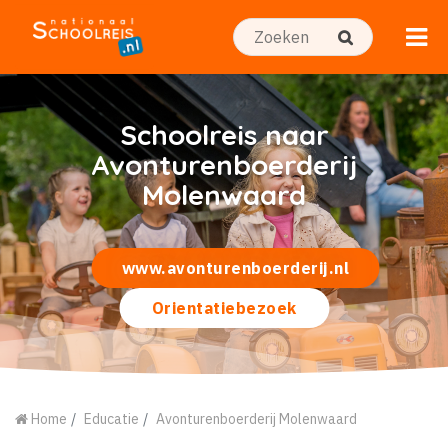
Schoolreis naar
Avonturenboerderij
Molenwaard
www.avonturenboerderij.nl
Orientatiebezoek
Home
Educatie
Avonturenboerderij Molenwaard