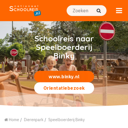
Schoolreis naar
Speelboerderij
Binky
www.binky.nl
Orientatiebezoek
Home
Dierenpark
Speelboerderij Binky