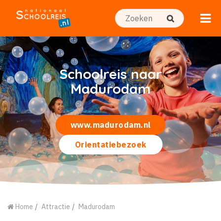
Schoolreis naar
Madurodam
www.madurodam.nl
Orientatiebezoek
Home
Attractie
Madurodam