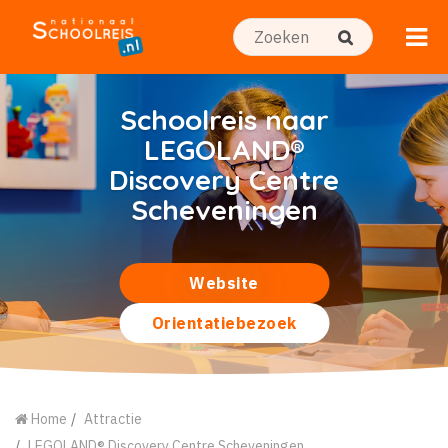
Schoolreis naar
LEGOLAND®
Discovery Centre
Scheveningen
Website
Orientatiebezoek
Home
Attractie
LEGOLAND® Discovery Centre Scheveningen