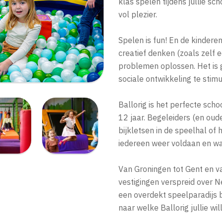
klas spelen tijdens jullie sch
vol plezier.
Spelen is fun! En de kindere
creatief denken (zoals zelf 
problemen oplossen. Het is 
sociale ontwikkeling te stim
Ballorig is het perfecte scho
12 jaar. Begeleiders (en ou
bijkletsen in de speelhal of
iedereen weer voldaan en waa
Van Groningen tot Gent en v
vestigingen verspreid over Ne
een overdekt speelparadijs bi
naar welke Ballorig jullie wi