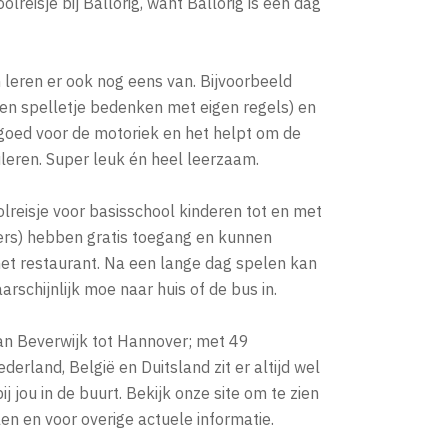
oolreisje bij Ballorig, want Ballorig is een dag
n leren er ook nog eens van. Bijvoorbeeld
een spelletje bedenken met eigen regels) en
goed voor de motoriek en het helpt om de
uleren. Super leuk én heel leerzaam.
olreisje voor basisschool kinderen tot en met
ders) hebben gratis toegang en kunnen
 het restaurant. Na een lange dag spelen kan
rschijnlijk moe naar huis of de bus in.
an Beverwijk tot Hannover; met 49
derland, België en Duitsland zit er altijd wel
j jou in de buurt. Bekijk onze site om te zien
llen en voor overige actuele informatie.