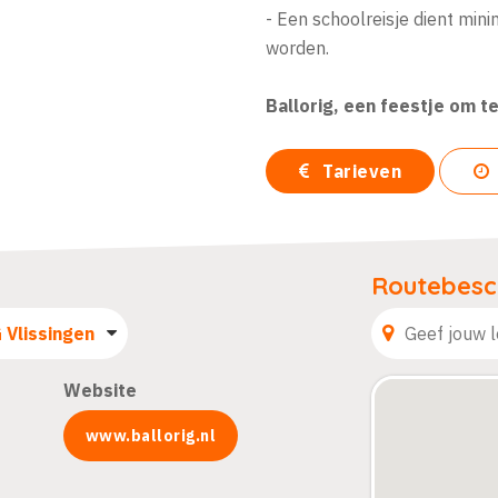
- Een schoolreisje dient mi
worden.
Ballorig, een feestje om t
Tarieven
Routebesch
Website
www.ballorig.nl