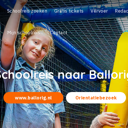
Schoolreis zoeken
Gratis tickets
Vervoer
Redac
Mijn schoolreis...
Contact
Schoolreis naar Ballori
www.ballorig.nl
Orientatiebezoek