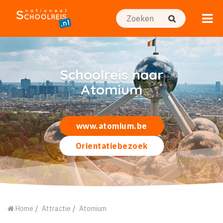
Schoolreis naar
Atomium
www.atomium.be
Orientatiebezoek
Home
Attractie
Atomium