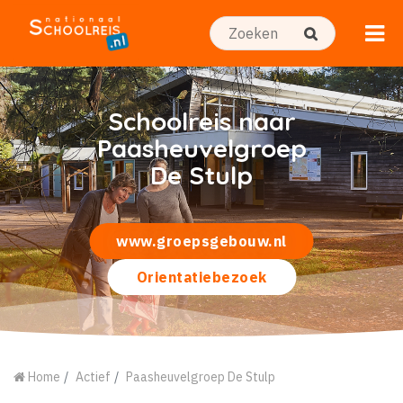
Schoolreis naar
Paasheuvelgroep
De Stulp
www.groepsgebouw.nl
Orientatiebezoek
Home
Actief
Paasheuvelgroep De Stulp