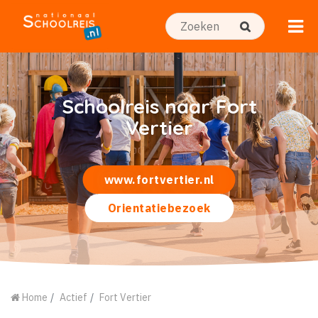
Schoolreis naar Fort
Vertier
www.fortvertier.nl
Orientatiebezoek
Home
Actief
Fort Vertier